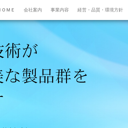
ＨＯＭＥ
会社案内
事業内容
経営・品質・環境方針