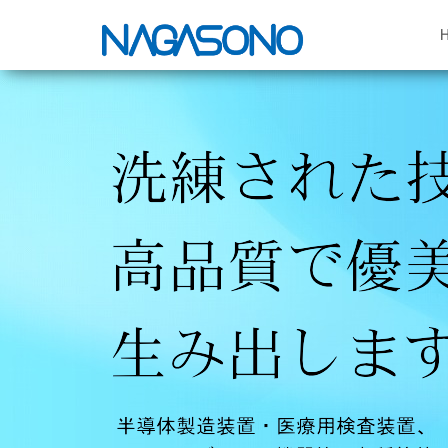
【公
半導
体製
式】
造装
置・
株式
医療
会社
用検
査装
ナ
置、
ガ
アミ
ュー
ソ
ズメ
ノ
ント
機器
（岩
等の
手県
各種
筐
北上
体、
精密
市）
板金
加工
の株
式会
社ナ
ガソ
ノで